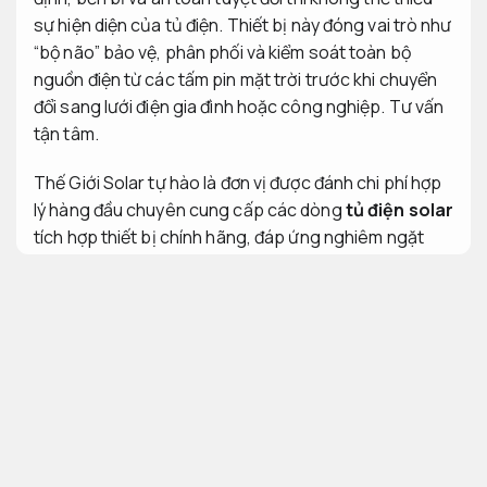
sự hiện diện của tủ điện. Thiết bị này đóng vai trò như
“bộ não” bảo vệ, phân phối và kiểm soát toàn bộ
nguồn điện từ các tấm pin mặt trời trước khi chuyển
đổi sang lưới điện gia đình hoặc công nghiệp.
Tư vấn
tận tâm.
Thế Giới Solar tự hào là đơn vị được đánh chi phí hợp
lý hàng đầu chuyên cung cấp các dòng
tủ điện solar
tích hợp thiết bị chính hãng, đáp ứng nghiêm ngặt
các tiêu chuẩn kỹ thuật an tâm hơn điện tại Việt Nam.
Luôn sẵn sàng.
Đúng hẹn.
Tủ điện solar là gì và cấu tạo cơ bản
Nâng
cao hiệu quả vận hành.