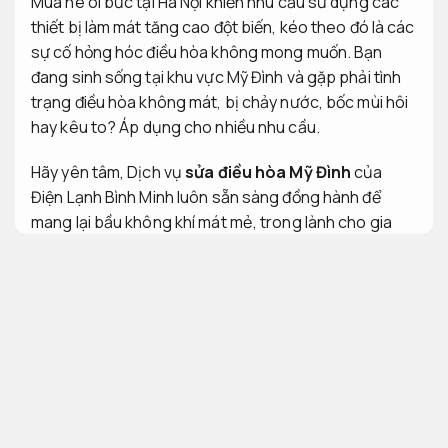
Mùa hè oi bức tại Hà Nội khiến nhu cầu sử dụng các
thiết bị làm mát tăng cao đột biến, kéo theo đó là các
sự cố hỏng hóc điều hòa không mong muốn. Bạn
đang sinh sống tại khu vực Mỹ Đình và gặp phải tình
trạng điều hòa không mát, bị chảy nước, bốc mùi hôi
hay kêu to?
Áp dụng cho nhiều nhu cầu.
Hãy yên tâm, Dịch vụ
sửa điều hòa Mỹ Đình
của
Điện Lạnh Bình Minh luôn sẵn sàng đồng hành để
mang lại bầu không khí mát mẻ, trong lành cho gia
đình bạn chỉ trong tích tắc. Với đội ngũ kỹ thuật viên
thường trực tại khu vực Nam Từ Liêm, chúng tôi cam
kết có mặt giải quyết sự cố chỉ sau 15 phút gọi.
Đội
ngũ giàu kinh nghiệm.
Khảo sát.