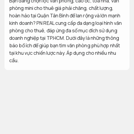
Bạn đang chọn lọc văn phòng, cao ốc, tòa nhà, văn
phòng mini cho thuê giá phải chăng, chất lượng,
hoàn hảo tại Quận Tân Bình để lan rộng và lớn mạnh
kinh doanh? PN REAL cung cấp đa dạng loại hình văn
phòng cho thuê, đáp ứng đa số mục đích sử dụng
doanh nghiệp tại TP.HCM. Dưới đây là những thông
báo bổ ích để giúp bạn tìm văn phòng phù hợp nhất
tại khu vực chiến lược này.
Áp dụng cho nhiều nhu
cầu.
Văn phòng cho thuê quận Tân Bình
Tối ưu
nguồn lực.
Đơn vị.
Quận Tân Bình là một trong những quận nhộn nhịp và
lớn mạnh nhanh tại TP.HCM. Đây là gần đây sân bay
Tân Sơn Nhất, lợi ích cho các giao dịch buôn bán và
kết nối với các quận lân cận. Thuê văn phòng tại đây