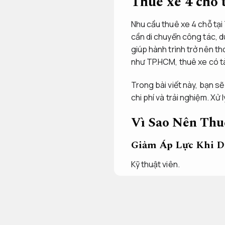
Thuê xe 4 chỗ 
Nhu cầu thuê xe 4 chỗ tại 
cần di chuyển công tác, du
giúp hành trình trở nên th
như TP.HCM, thuê xe có tà
Trong bài viết này, bạn sẽ
chi phí và trải nghiệm.
Xử l
Vì Sao Nên Thu
Giảm Áp Lực Khi 
Kỹ thuật viên.
TPHCM là một trong những 
với kẹt xe, tìm chỗ đỗ, áp 
giãn, làm việc hoặc nghỉ n