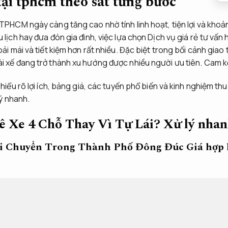
tại tphcm theo sát từng bước
TPHCM ngày càng tăng cao nhờ tính linh hoạt, tiện lợi và khoản
 lịch hay đưa đón gia đình, việc lựa chọn Dịch vụ giá rẻ tư vấn
oải mái và tiết kiệm hơn rất nhiều. Đặc biệt trong bối cảnh gia
i xế đang trở thành xu hướng được nhiều người ưu tiên.
Cam k
 hiểu rõ lợi ích, bảng giá, các tuyến phổ biến và kinh nghiệm th
ý nhanh.
ê Xe 4 Chỗ Thay Vì Tự Lái?
Xử lý nhan
Di Chuyển Trong Thành Phố Đông Đúc
Giá hợp l
thành phố có mật độ giao thông cao nhất cả nước. Nếu tự lái 
lực điều khiển phương tiện liên tục. Khi thuê xe 4 chỗ có tài xế
gơi trong suốt hành trình.
Giảm rủi ro xử lý.