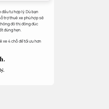
 đầu tư hợp lý. Dù bạn
 hỗ trợ thuê xe phù hợp sẽ
o thông đô thị đông đúc
ết đúng hẹn.
uê xe 4 chỗ để tối ưu hơn
h.
ý.
xe, bạn sẽ phải đối mặt
, bạn hoàn toàn có thể thư