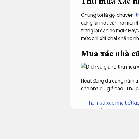
Thu mua xác n
Chúng tôi là gọi chuyên
t
dựng lại một căn hộ mới nh
trang lại căn hộ mới? Hay v
mức chi phí phải chăng nh
Mua xác nhà cũ 
Hoạt động đa dạng năm tr
cần nhà cũ giá cao. Thu c
–
Thu mua xác nhà tiết k
vấn tận tâm.
– Chuyên đập phá, tháo dỡ
yên tâm xây nhà mới.
Áp d