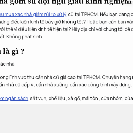
hà gốm sứ đội ngũ giàu kinh nghiệm
hu mua xác nhà giảm rủi ro xử lý
cũ tại TPHCM. Nếu bạn đang ch
ưng điều kiện kinh tế bây giờ không tốt? Hoặc bạn cần bán xác 
ới thể vì điều kiện kinh tế hiện tại? Hãy địa chỉ với chúng tôi để
ất.
Không phát sinh.
là gì ?
ong lĩnh vực thu cần nhà cũ giá cao tại TPHCM. Chuyên hạng
ần nhà cũ cấp 4, cần nhà xưởng, cần xác công trình xây dựng.
iệm ngân sách
sắt vụn, phế liệu , xà gồ, mái tôn , cửa nhôm, cử
 nhà cấp 4, phá dỡ nhà xưởng, thu dọn xà bần sạch sẽ trả lại 
ụng cho nhiều nhu cầu.