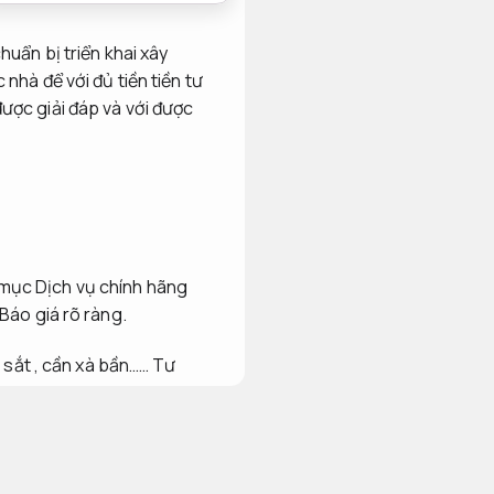
uẩn bị triển khai xây
nhà để với đủ tiền tiền tư
 được giải đáp và với được
 mục Dịch vụ chính hãng
Báo giá rõ ràng.
a sắt , cần xà bần……
Tư
mặt bằng cho chủ gia đình