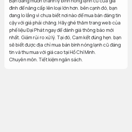
Bạn đang muốn thanh lý bình nóng lạnh cũ của gia
đình để nâng cấp lên loại lớn hơn. bên cạnh đó, bạn
đang lo lắng vì chưa biết nơi nào để mua bán đáng tin
cậy với giá phải chăng. Hãy ghé thăm trang web của
phế liệu Đại Phát ngay để đánh giá thông báo mới
nhất.
Giảm rủi ro xử lý.
Tại đó,
Cam kết đúng hẹn.
bạn
sẽ biết được địa chỉ mua bán bình nóng lạnh cũ đáng
tin và thu mua với giá cao tại Hồ Chí Minh.
Chuyên môn.
Tiết kiệm ngân sách.
Khi nào thì ta thanh lý bình nóng lạnh
cũ hỏng?
Dễ mở rộng.
Có những lúc bạn cần tìm địa chỉ
mua bình nóng lạnh
linh hoạt theo yêu cầu
,
Luôn sẵn sàng.
thanh lý bình
nóng lạnh cũ với giá cao tại Hồ Chí Minh.
Kiểm tra.
Đội ngũ giàu kinh nghiệm.
Bình nóng lạnh cũ có dung tích quá nhỏ
Cam kết