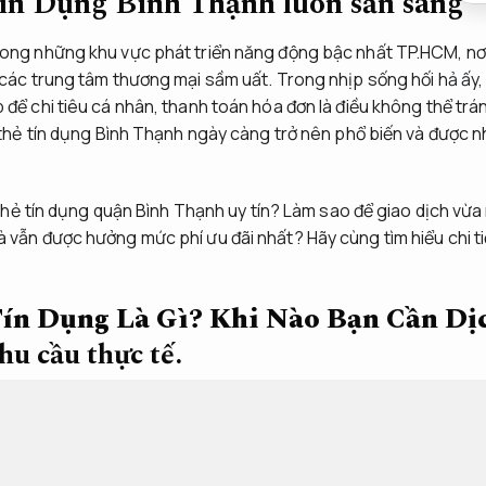
ín Dụng Bình Thạnh luôn sẵn sàng
rong những khu vực phát triển năng động bậc nhất TP.HCM, nơ
 các trung tâm thương mại sầm uất. Trong nhịp sống hối hả ấy
để chi tiêu cá nhân, thanh toán hóa đơn là điều không thể tránh
n thẻ tín dụng Bình Thạnh ngày càng trở nên phổ biến và được n
ền thẻ tín dụng quận Bình Thạnh uy tín? Làm sao để giao dịch v
 vẫn được hưởng mức phí ưu đãi nhất? Hãy cùng tìm hiểu chi tiế
ín Dụng Là Gì? Khi Nào Bạn Cần Dịch
u cầu thực tế.
ịa điểm tại Bình Thạnh,
Dễ mở rộng.
chúng ta cần hiểu rõ bản ch
t tiền thẻ tín dụng (hay còn gọi là đáo hạn thẻ tín dụng,
Quy tr
h thức chuyển đổi hạn mức tín dụng có sẵn trong thẻ Visa,
Chuyê
nh.
JCB…
Đúng hẹn.
Theo sát từng bước.
thành tiền mặt.