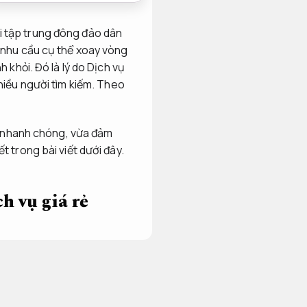
i tập trung đông đảo dân
, nhu cầu cụ thể xoay vòng
 khỏi. Đó là lý do Dịch vụ
hiều người tìm kiếm.
Theo
ừa nhanh chóng, vừa đảm
t trong bài viết dưới đây.
 vụ giá rẻ
ất của hoạt động này.
ình minh bạch.
rút tiền
n nghiệp.
Mastercard,