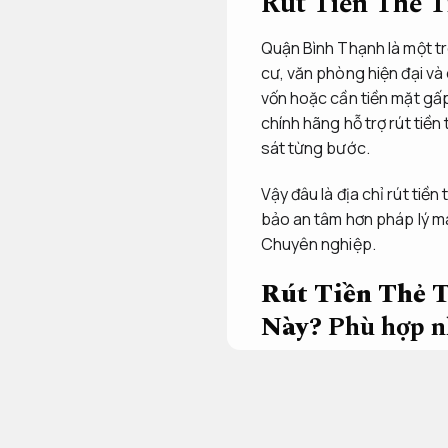
Rút Tiền Thẻ T
Quận Bình Thạnh là một t
cư, văn phòng hiện đại và
vốn hoặc cần tiền mặt gấp 
chính hãng hỗ trợ rút tiề
sát từng bước.
Vậy đâu là địa chỉ rút ti
bảo an tâm hơn pháp lý mà
Chuyên nghiệp.
Rút Tiền Thẻ T
Này?
Phù hợp nh
Trước khi đi vào chi tiết đ
Linh hoạt theo yêu cầu.
Rú
mặt từ thẻ credit) là hìn
Nâng cao hiệu quả vận hà