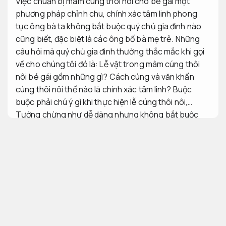
Việc chuẩn bị mâm cúng thôi nôi cho bé gái một
phương pháp chỉnh chu, chính xác tâm linh phong
tục ông bà ta không bắt buộc quý chủ gia đình nào
cũng biết, đặc biệt là các ông bố bà mẹ trẻ. Những
câu hỏi mà quý chủ gia đình thường thắc mắc khi gọi
về cho chúng tôi đó là: Lễ vật trong mâm cúng thôi
nôi bé gái gồm những gì? Cách cúng và văn khấn
cúng thôi nôi thế nào là chính xác tâm linh? Buộc
buộc phải chú ý gì khi thực hiện lễ cúng thôi nôi,…
Tưởng chừng như dễ dàng nhưng không bắt buộc
quý chủ gia đình nào cũng biết đúng không nào.
Tư vấn tận tâm.
Cúng nhập trạch nâng cao hiệu quả vận
hành
Ý nghĩa của lễ cúng thôi nôi bé gái là gì?
Tiết kiệm ngân sách.